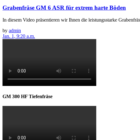
Grabenfräse GM 6 ASR für extrem harte Böden
In diesem Video präsentieren wir Ihnen die leistungsstarke Grabenf
by
admin
Jan. 1, 9:20 a.m.
GM 300 HF Tiefenfräse