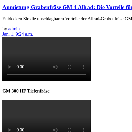
Anmietung Grabenfräse GM 4 Allrad: Die Vorteile f
Entdecken Sie die unschlagbaren Vorteile der Allrad-Grabenfräse G
by
admin
Jan. 1, 9:24 a.m.
GM 300 HF Tiefenfräse