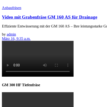
Anbaufräsen
Video mit Grabenfräse GM 160 AS für Drainage
Effiziente Entwässerung mit der GM 160 AS – Ihre leistungsstarke 
by
admin
März 16, 9:35 a.m.
GM 300 HF Tiefenfräse