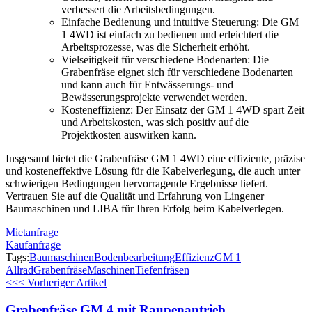
verbessert die Arbeitsbedingungen.
Einfache Bedienung und intuitive Steuerung: Die GM
1 4WD ist einfach zu bedienen und erleichtert die
Arbeitsprozesse, was die Sicherheit erhöht.
Vielseitigkeit für verschiedene Bodenarten: Die
Grabenfräse eignet sich für verschiedene Bodenarten
und kann auch für Entwässerungs- und
Bewässerungsprojekte verwendet werden.
Kosteneffizienz: Der Einsatz der GM 1 4WD spart Zeit
und Arbeitskosten, was sich positiv auf die
Projektkosten auswirken kann.
Insgesamt bietet die Grabenfräse GM 1 4WD eine effiziente, präzise
und kosteneffektive Lösung für die Kabelverlegung, die auch unter
schwierigen Bedingungen hervorragende Ergebnisse liefert.
Vertrauen Sie auf die Qualität und Erfahrung von Lingener
Baumaschinen und LIBA für Ihren Erfolg beim Kabelverlegen.
Mietanfrage
Kaufanfrage
Tags:
Baumaschinen
Bodenbearbeitung
Effizienz
GM 1
Allrad
Grabenfräse
Maschinen
Tiefenfräsen
<<< Vorheriger Artikel
Grabenfräse GM 4 mit Raupenantrieb